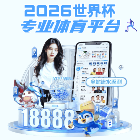
韦德体育官网首页 - betvictor SPORTS官方站
网站首页
公司简介
企业荣誉
公司动态
工
韦德体育官网首页 - betvictor