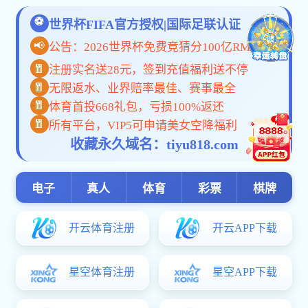
地 址：漳州市台商投资区龙池开发
区龙池大道22号
电 话：0596-6668698
传 真：0596-6269308
邮 编：363107