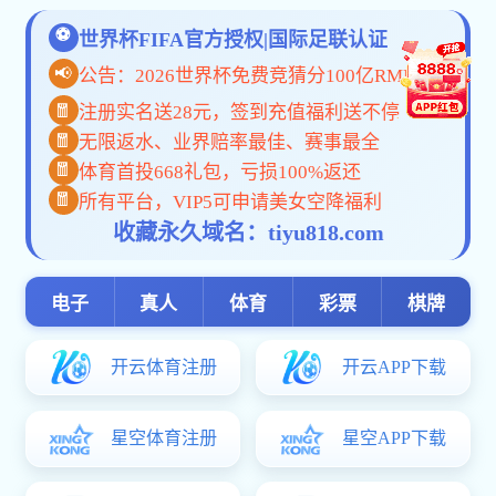
产 品 说 明
【返 回 】
地 址：漳州市台商投资区龙池开发
点击数：1088 录入时间：2023/
区龙池大道22号
电 话：0596-6668698
传 真：0596-6269308
邮 编：363107
邮 箱：
ywb@zzlongchi68.com
网 址：
www.zzlongchi68.com
Copyright(C)2011 okuoo.com All 
电话:0596-6668698 
韦德体育官网首页 - betvictor SPORTS官方站