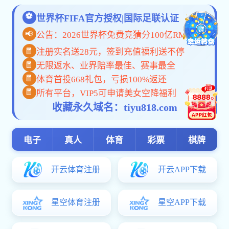
地 址：漳州市台商投资区龙池开发
区龙池大道22号
电 话：0596-6668698
传 真：0596-6269308
邮 编：363107