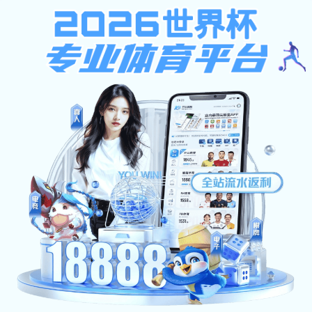
韦德体育官网首页 - betvictor SPORTS官方站
网站首页
公司简介
企业荣誉
公司动态
工
韦德体育官网首页 - betvicto