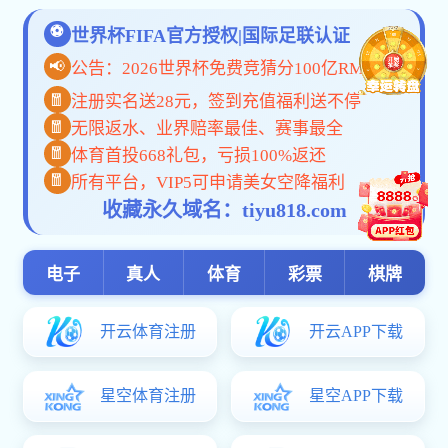
地 址：漳州市台商投资区龙池开发
区龙池大道22号
电 话：0596-6668698
传 真：0596-6269308
邮 编：363107