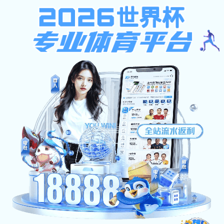
韦德体育官网首页 - betvictor
SPORTS官方站